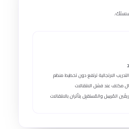
ؤسستك.
تدريب الارتجالية ترتفع دون تخطيط منظم
ل مكلف عند فشل الانتقالات
قَين المُرسِل والمُستقبِل يتأثران بالانتقالات