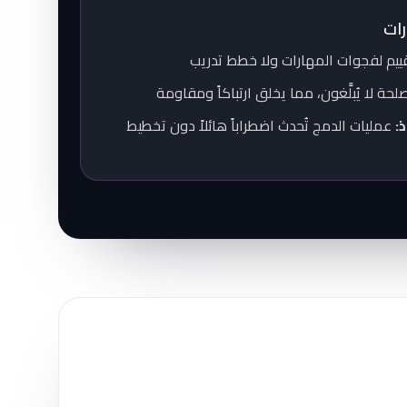
ات
قييم لفجوات المهارات ولا خطط تدريب
ة لا يُبلَّغون، مما يخلق ارتباكاً ومقاومة
:
عمليات الدمج تُحدث اضطراباً هائلاً دون تخطيط