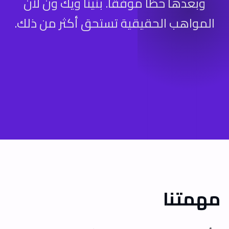
وبعدها حظاً موفقاً. بنينا ويك ون لأن
المواهب الحقيقية تستحق أكثر من ذلك.
مهمتنا