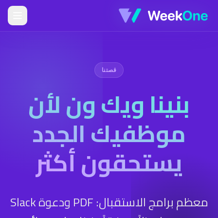
قصتنا
بنينا ويك ون لأن
موظفيك الجدد
يستحقون أكثر
معظم برامج الاستقبال: PDF ودعوة Slack